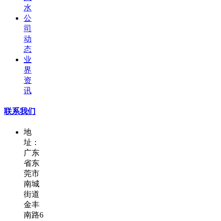
水
公
司
动
态
业
界
资
讯
联系我们
地
址：
广东
省东
莞市
南城
街道
金丰
南路6