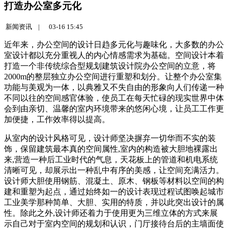
打造办公室多元化
新闻资讯 |
03-16 15:45
近年来，办公空间的设计日趋多元化与趣味化，大多数的办公
室设计都以充分重视人的内心情感需求为基础。空间设计本着
打造一个非传统综合型规划建筑设计院办公空间的立意，将
2000m的整层独立办公空间进行重塑和划分。让整个办公室集
功能与美观为一体，以典雅又不失自由的形象向人们传递一种
不同以往的空间感官体验，使员工在每天忙碌的现实世界中体
会到由亲切、温馨的室内环境带来的悠闲心境，让员工工作更
加便捷，工作效率得以提高。
从室内的设计风格可见，设计师坚决摒弃一切华而不实的装
饰，保留建筑最本真的空间属性,室内的构造被大胆地裸露出
来,营造一种后工业时代的气息，天花板上的管道和机电系统
清晰可见，却展示出一种乱中有序的美感，让空间充满活力。
设计师大胆使用钢筋、混凝土、原木、钢板等材料以空间的构
建和重塑为起点，通过始终如一的设计表现过程试图唤起城市
工业美学那种简单、大胆、实用的特质，并以此突出设计的属
性。除此之外,设计师还着力于使用更为三维立体的方式来展
示自己对于室内空间的规划和认识，门厅接待台后的主墙面使