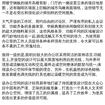
用镂空钢板的城市高楼剪影，门厅的一侧设置立体的项目地形
图，还有咖啡区墙面上巨幅的城市鸟瞰画面墙纸，这些细节无
一不是在突出和强化设计师别样的空间视角。
大气开放的工作区、简约自由的讨论区、严谨有序的私人会议
室、功能齐备的多媒体室、华丽典雅的休闲咖啡区和别致大方
的超大的物料展示区，这些风格各异、功能不同的区域被设计
师巧妙地结合在一起,路线流畅又不失空间的张力，为使用新
办公室的工作人员提供各种各样强有力的支持，令大家可以有
条不紊的工作,劳逸结合。
值得一提的是,面积比较大的办公区采用简洁的装饰语言,功能
至上,开放型的设计可以最大限度地利用自然光线，与外界环
境形成流畅地互动和交流,最终达成空间整体的默契与统一,体
现该办公空间环保节能的理念。另外，生机盎然的绿色植物,
散发着暖色调光线的灯具也都让温暖空间的营造成为可能。
该办公空间的设计轻而易举地打破了传统建筑设计院在大众心
目中固有的严谨、乏味的刻板形象，打造出一个具有人文关怀
的办公空间。增强了员工的归属感，提高了工作效率，为使其
创造出更多的价值提供可能。