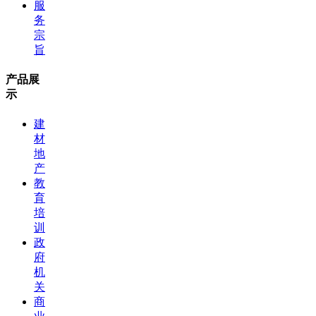
服
务
宗
旨
产品展
示
建
材
地
产
教
育
培
训
政
府
机
关
商