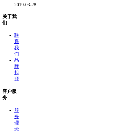
2019-03-28
关于我
们
联
系
我
们
品
牌
起
源
客户服
务
服
务
理
念