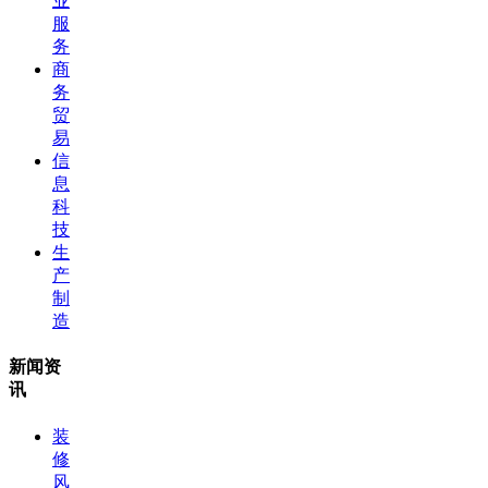
业
服
务
商
务
贸
易
信
息
科
技
生
产
制
造
新闻资
讯
装
修
风